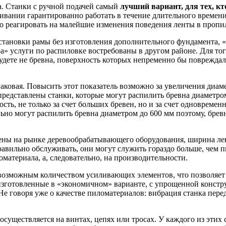
а. Станки с ручной подачей самый
лучший вариант, для тех, кт
вании гарантированно работать в течение длительного времени.
но реагировать на малейшие изменения поведения ленты в пропи
установки рамы без изготовления дополнительного фундамента, 
а» услуги по распиловке востребованы в другом районе. Для тог
дете не бревна, поверхность которых непременно бы повреждалас
ковая. Повысить этот показатель возможно за увеличения диам
редставлены станки, которые могут распилить бревна диаметро
сть, не только за счет больших бревен, но и за счет одновреме
но могут распилить бревна диаметром до 600 мм поэтому, брев
лены на рынке деревообрабатывающего оборудования, ширина ле
правильно обслуживать, они могут служить гораздо больше, че
оматериала, а, следовательно, на производительности.
озможным количеством усиливающих элементов, что позволяет д
изготовленные в «экономичном» варианте, с упрощенной конст
говоря уже о качестве пиломатериалов: вибрация станка переда
существляется на винтах, цепях или тросах. У каждого из этих