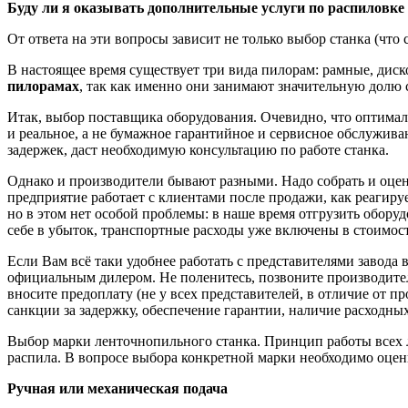
Буду ли я оказывать дополнительные услуги по распиловке
От ответа на эти вопросы зависит не только выбор станка (что
В настоящее время существует три вида пилорам: рамные, диск
пилорамах
, так как именно они занимают значительную долю 
Итак, выбор поставщика оборудования. Очевидно, что оптималь
и реальное, а не бумажное гарантийное и сервисное обслужи
задержек, даст необходимую консультацию по работе станка.
Однако и производители бывают разными. Надо собрать и оцени
предприятие работает с клиентами после продажи, как реагиру
но в этом нет особой проблемы: в наше время отгрузить оборуд
себе в убыток, транспортные расходы уже включены в стоимос
Если Вам всё таки удобнее работать с представителями завода 
официальным дилером. Не поленитесь, позвоните производит
вносите предоплату (не у всех представителей, в отличие от п
санкции за задержку, обеспечение гарантии, наличие расходны
Выбор марки ленточнопильного станка. Принцип работы всех л
распила. В вопросе выбора конкретной марки необходимо оцен
Ручная или механическая подача