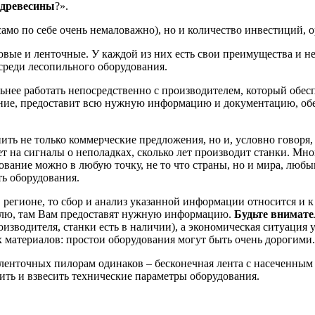
 древесины
?».
 само по себе очень немаловажно), но и количество инвестиций,
овые и ленточные. У каждой из них есть свои преимущества и н
среди лесопильного оборудования.
нее работать непосредственно с производителем, который обесп
вание, предоставит всю нужную информацию и документацию, о
ть не только коммерческие предложения, но и, условно говоря,
ет на сигналы о неполадках, сколько лет производит станки. М
ование можно в любую точку, не то что страны, но и мира, любы
ть оборудования.
в регионе, то сбор и анализ указанной информации относится и к
елю, там Вам предоставят нужную информацию.
Будьте внимат
роизводителя, станки есть в наличии), а экономическая ситуация
х материалов: простои оборудования могут быть очень дорогими.
енточных пилорам одинаков – бесконечная лента с насеченным 
ить и взвесить технические параметры оборудования.