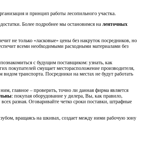
 организация и принцип работы лесопильного участка.
едостатки. Более подробнее мы остановимся на
ленточных
ечит не только «ласковые» цены без накруток посредников, но
беспечит всеми необходимыми расходными материалами без
 познакомиться с будущим поставщиком: узнать, как
ногих покупателей смущает месторасположение производителя,
м видом транспорта. Посредники на местах не будут работать
 ним, главное – проверить, точно ли данная фирма является
ельны
: покупая оборудование у дилера, Вы, как правило,
 у всех разная. Оговаривайте четко сроки поставки, штрафные
зубом, вращаясь на шкивах, создает между ними рабочую зону