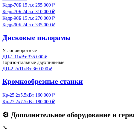
Кедр‑70Б
15 л.с
255 000 ₽
Кедр‑70Б
24 л.с
310 000 ₽
Кедр‑90Б
15 л.с
270 000 ₽
Кедр‑90Б
24 л.с
335 000 ₽
Дисковые пилорамы
Углоповоротные
ДП-1
11кВт
335 000 ₽
Горизонтальные двухпильные
ДП-2
2x11кВт
360 000 ₽
Кромкообрезные станки
Кр‑25
2x5.5кВт
160 000 ₽
Кр‑27
2x7.5кВт
180 000 ₽
⚙ Дополнительное оборудование и серв
🔧