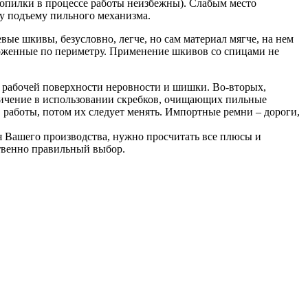
 (опилки в процессе работы неизбежны). Слабым место
му подъему пильного механизма.
е шкивы, безусловно, легче, но сам материал мягче, на нем
ложенные по периметру. Применение шкивов со спицами не
на рабочей поверхности неровности и шишки. Во-вторых,
аничение в использовании скребков, очищающих пильные
в работы, потом их следует менять. Импортные ремни – дороги,
я Вашего производства, нужно просчитать все плюсы и
ственно правильный выбор.