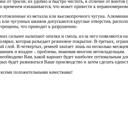
ие от тросов; их удобно и быстро чистить, в отличие от винтов
я со временем изнашивается, что может привести к неравномерно
отовленные из металла или высокопрочного чугуна. Алюминиевы
их или чугунных шкивов допускаются круглые отверстия, распо
ротрещины, что приводит к разрушению.
 них сильнее налипают опилки и смола, из-за чего появляются 
олярки, которая разъедает резиновое покрытие. В-третьих, огр
ый слой. В-четвертых, ремней хватает лишь на несколько месяце
 шишек и впадин – проблема, знакомая многим автовладельцам.
 необходимо Вам, какой вариант будет наиболее оптимальным дл
орых будет развиваться Ваше производство и затем сделать един
 всеми положительными качествами!