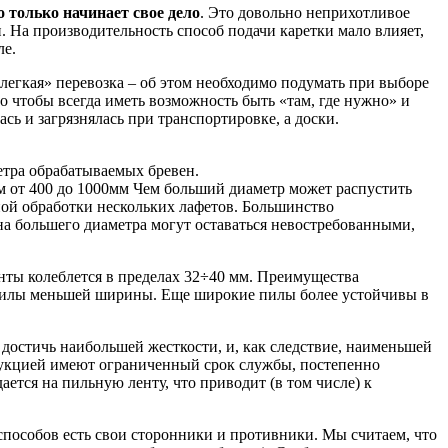
о только начинает свое дело
. Это довольно неприхотливое
 На производительность способ подачи каретки мало влияет,
ле.
«легкая» перевозка – об этом необходимо подумать при выборе
о чтобы всегда иметь возможность быть «там, где нужно» и
ь и загрязнялась при транспортировке, а доски.
етра обрабатываемых бревен.
м от 400 до 1000мм Чем больший диаметр может распустить
нной обработки нескольких лафетов. Большинство
на большего диаметра могут оставаться невостребованными,
нты колеблется в пределах 32÷40 мм. Преимущества
м пилы меньшей ширины. Еще широкие пилы более устойчивы в
остичь наибольшей жесткости, и, как следствие, наименьшей
рукцией имеют ограниченный срок службы, постепенно
ется на пильную ленту, что приводит (в том числе) к
 способов есть свои сторонники и противники. Мы считаем, что