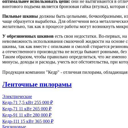
оптимальнее использовать цепи:
они не вытягиваются в отлич
винтового подъема является бронзовая гайка (втулка), котора
Пильные шкивы
должны быть цельными, бочкообразными, изг
чаще образуется выработка. Для облегчения веса металлическ
желательно, так как в процессе работы могут возникнуть мик
У обрезиненных шкивов
есть свои недостатки. Во-первых, на
невозможность использования смазочной жидкости на основе с
шкивы, так как вместе с опилками и смолой стирается резинов
а отечественного производства не всегда бывают ровными, без
Таким образом, чтобы правильно определиться, что же именно
минусы, доходы и расходы, учесть все обстоятельства, при кот
Продукция компании "Кедр" - отличная пилорама, обладающая
Ленточные пилорамы
Электрические
Кедр‑71
7,5 кВт
255 000 ₽
Кедр‑71
11 кВт
265 000 ₽
Кедр‑91
11 кВт
280 000 ₽
Кедр‑111
15 кВт
365 000 ₽
Бензиновые