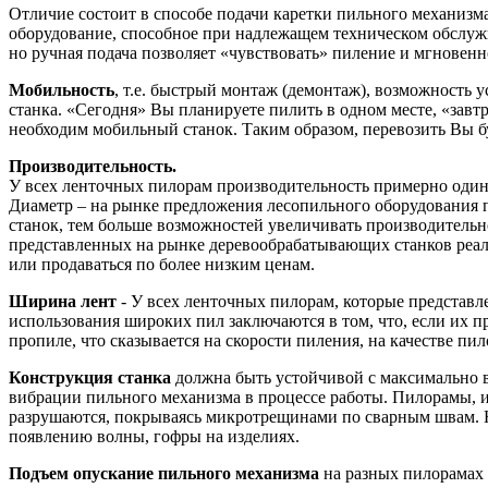
Отличие состоит в способе подачи каретки пильного механизм
оборудование, способное при надлежащем техническом обслужи
но ручная подача позволяет «чувствовать» пиление и мгновен
Мобильность
, т.е. быстрый монтаж (демонтаж), возможность 
станка. «Сегодня» Вы планируете пилить в одном месте, «завтр
необходим мобильный станок. Таким образом, перевозить Вы бу
Производительность.
У всех ленточных пилорам производительность примерно одина
Диаметр – на рынке предложения лесопильного оборудования п
станок, тем больше возможностей увеличивать производительно
представленных на рынке деревообрабатывающих станков реаль
или продаваться по более низким ценам.
Ширина лент
- У всех ленточных пилорам, которые представ
использования широких пил заключаются в том, что, если их 
пропиле, что сказывается на скорости пиления, на качестве пил
Конструкция станка
должна быть устойчивой с максимально в
вибрации пильного механизма в процессе работы. Пилорамы, 
разрушаются, покрываясь микротрещинами по сварным швам. Не 
появлению волны, гофры на изделиях.
Подъем опускание пильного механизма
на разных пилорамах о