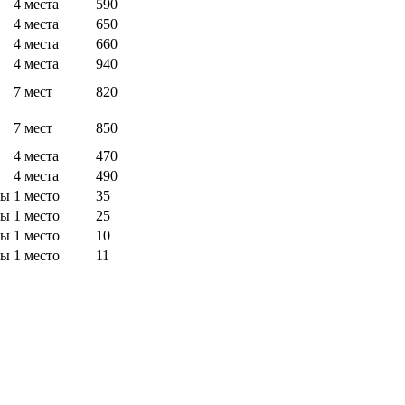
4 места
590
4 места
650
4 места
660
4 места
940
7 мест
820
7 мест
850
4 места
470
4 места
490
мы
1 место
35
мы
1 место
25
мы
1 место
10
мы
1 место
11