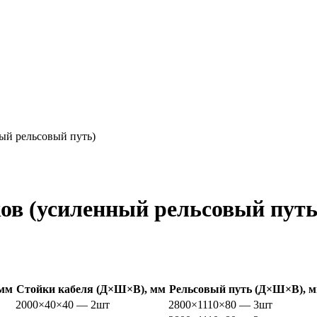
ый рельсовый путь)
ов (усиленный рельсовый путь
 мм
Стойки кабеля (Д×Ш×В), мм
Рельсовый путь (Д×Ш×В), 
2000×40×40 — 2шт
2800×1110×80 — 3шт