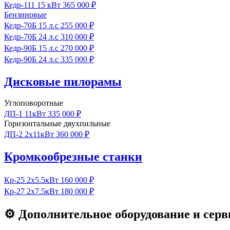
Кедр‑111
15 кВт
365 000 ₽
Бензиновые
Кедр‑70Б
15 л.с
255 000 ₽
Кедр‑70Б
24 л.с
310 000 ₽
Кедр‑90Б
15 л.с
270 000 ₽
Кедр‑90Б
24 л.с
335 000 ₽
Дисковые пилорамы
Углоповоротные
ДП-1
11кВт
335 000 ₽
Горизонтальные двухпильные
ДП-2
2x11кВт
360 000 ₽
Кромкообрезные станки
Кр‑25
2x5.5кВт
160 000 ₽
Кр‑27
2x7.5кВт
180 000 ₽
⚙ Дополнительное оборудование и серв