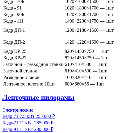
Кедр - 70Б
1020×1600×1500 — 1шт
Кедр - 91
1020×1800×1700 — 1шт
Кедр - 90Б
1020×1800×1700 — 1шт
Кедр - 111
1400×2200×1750 — 1шт
Кедр ДП-1
1200×2180×1660 — 1шт
Кедр ДП-2
1420×1220×1690 — 1шт
Кедр КР-25
820×1450×750 — 1шт
Кедр КР-27
820×1450×750 — 1шт
Заточной + разводной станки
610×410×530 — 1шт
Заточной станок
610×410×530 — 1шт
Разводной станок
160×320×410 — 1шт
Ленточное полотно 10шт
680×660×55 — 1шт
Ленточные пилорамы
Электрические
Кедр‑71
7,5 кВт
255 000 ₽
Кедр‑71
11 кВт
265 000 ₽
Кедр‑91
11 кВт
280 000 ₽