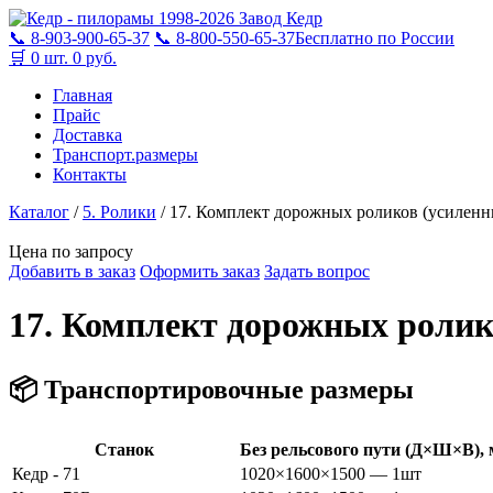
1998-2026
Завод Кедр
📞 8-903-900-65-37
📞 8-800-550-65-37
Бесплатно по России
🛒
0 шт.
0 руб.
Главная
Прайс
Доставка
Транспорт.размеры
Контакты
Каталог
/
5. Ролики
/
17. Комплект дорожных роликов (усиленн
Цена по запросу
Добавить в заказ
Оформить заказ
Задать вопрос
17. Комплект дорожных ролик
📦 Транспортировочные размеры
Станок
Без рельсового пути (Д×Ш×В),
Кедр - 71
1020×1600×1500 — 1шт